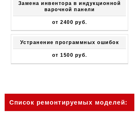
Замена инвентора в индукционной
варочной панели
от 2400 руб.
Устранение программных ошибок
от 1500 руб.
Список ремонтируемых моделей:
C 60E EF WHITE, KT6E004EFSIX,
KT6E004EFSWH, C 604 EB INOX, A 604 EB
IX, A 604 EB WH, K A 604 EB INOX, K A 604