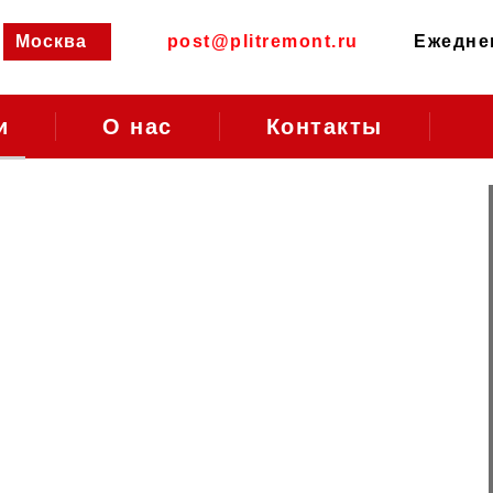
Москва
post@plitremont.ru
Ежеднев
и
О нас
Контакты
ый
т
Районы Москвы