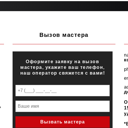
Вызов мастера
n
к
Оформите заявку на вызов
мастера, укажите ваш телефон,
p
наш оператор свяжется с вами!
e
a
д
О
»
1
у
*