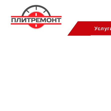
Услуг
Левобережн
ПлитРемонт
Ремонт газовых пли