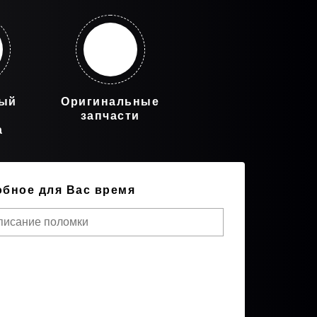
ный
Оригинальные
запчасти
а
обное для Вас время