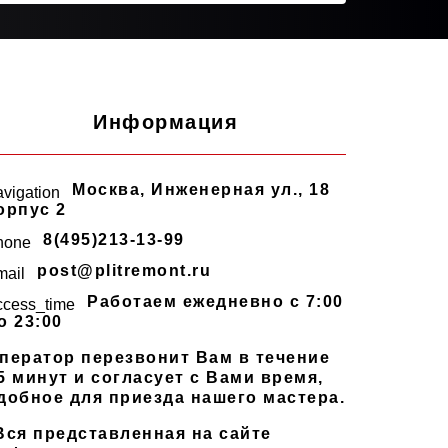
Информация
Москва
,
Инженерная ул., 18
avigation
орпус 2
8(495)213-13-99
hone
post@plitremont.ru
mail
Работаем ежедневно c 7:00
ccess_time
о 23:00
ператор перезвонит Вам в течение
5 минут и согласует с Вами время,
добное для приезда нашего мастера.
Вся представленная на сайте