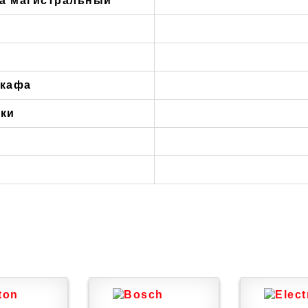
на магистральный
шкафа
нки