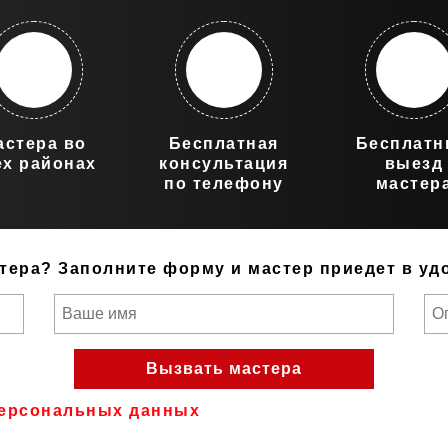
астера во
Бесплатная
Бесплат
ех районах
консультация
выезд
по телефону
мастер
тера?
Заполните форму и мастер приедет в уд
ерсональных данных