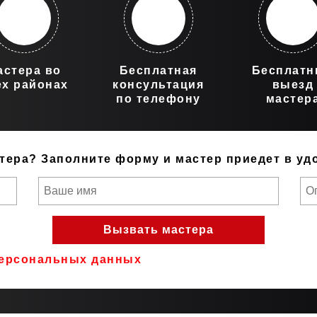
астера во
Бесплатная
Бесплат
ех районах
консультация
выезд
по телефону
мастер
тера?
Заполните форму и мастер приедет в уд
ерсональных данных