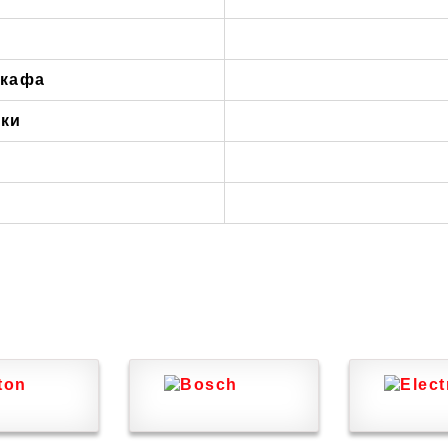
шкафа
нки