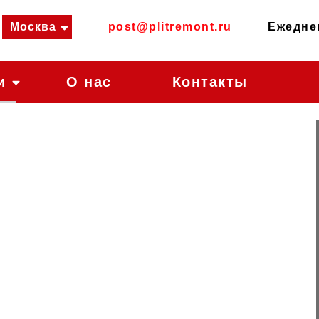
Москва
post@plitremont.ru
Ежеднев
и
О нас
Контакты
т
Районы Москвы