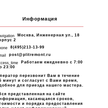
Информация
Москва
,
Инженерная ул., 18
avigation
орпус 2
8(495)213-13-99
hone
post@plitremont.ru
mail
Работаем ежедневно c 7:00
ccess_time
о 23:00
ператор перезвонит Вам в течение
5 минут и согласует с Вами время,
добное для приезда нашего мастера.
Вся представленная на сайте
нформация, касающаяся сроков,
тоимости и порядка предоставления