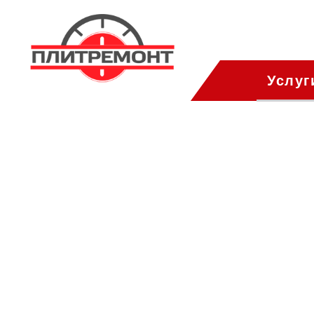
Услуг
Богородское
ПлитРемонт
Ремонт газовых пли