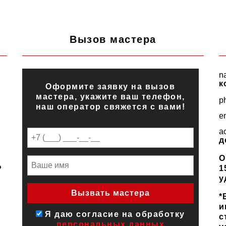
Вызов мастера
n
к
Оформите заявку на вызов
мастера, укажите ваш телефон,
p
наш оператор свяжется с вами!
e
a
д
О
»
1
у
*
и
Я даю согласие на обработку
с
персональных данных