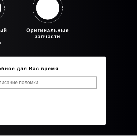
ный
Оригинальные
запчасти
а
обное для Вас время