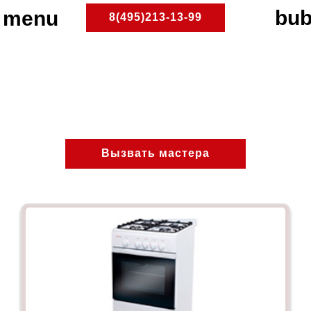
8(495)213-13-99
Чертаново Центральное
ПлитРемонт
Ремонт газовых плит
Районы Москвы
Вызвать мастера