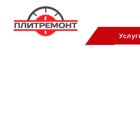
Услуг
Выхино-Жул
ПлитРемонт
Ремонт газовых пли