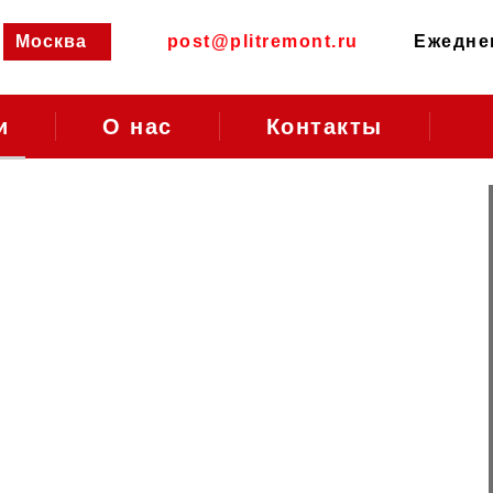
Москва
post@plitremont.ru
Ежеднев
и
О нас
Контакты
ебино
т
Районы Москвы