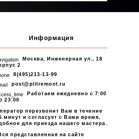
Информация
Москва
,
Инженерная ул., 18
avigation
орпус 2
8(495)213-13-99
hone
post@plitremont.ru
mail
Работаем ежедневно c 7:00
ccess_time
о 23:00
ператор перезвонит Вам в течение
5 минут и согласует с Вами время,
добное для приезда нашего мастера.
Вся представленная на сайте