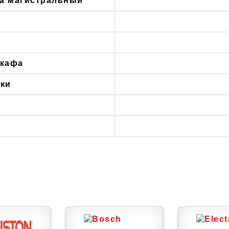
на магистральный
шкафа
нки