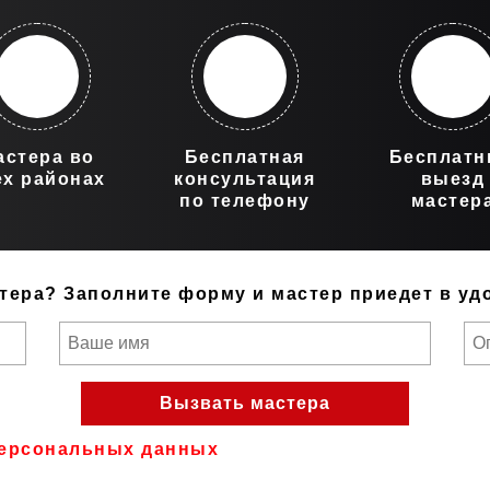
астера во
Бесплатная
Бесплат
ех районах
консультация
выезд
по телефону
мастер
тера?
Заполните форму и мастер приедет в уд
ерсональных данных