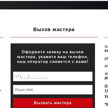
Вызов мастера
n
к
Оформите заявку на вызов
мастера, укажите ваш телефон,
p
наш оператор свяжется с вами!
e
a
д
О
»
1
у
*