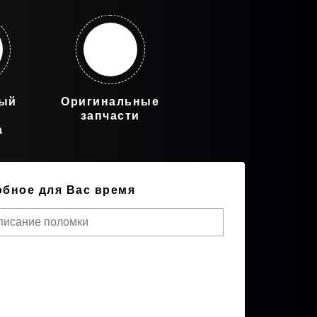
ный
Оригинальные
запчасти
а
обное для Вас время