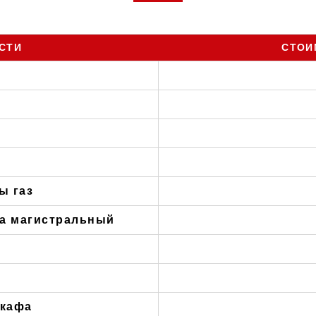
СТИ
СТОИ
ы газ
на магистральный
шкафа