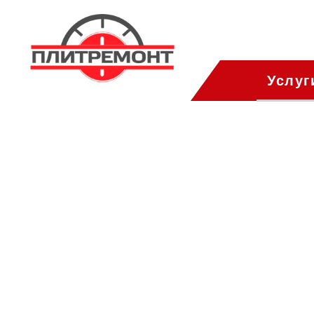
Услуг
Южнопорто
ПлитРемонт
Ремонт газовых пли