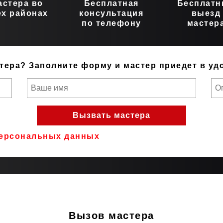
астера во
Бесплатная
Бесплат
ех районах
консультация
выезд
по телефону
мастер
тера?
Заполните форму и мастер приедет в уд
ерсональных данных
Вызов мастера