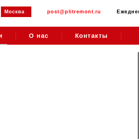
Москва
post@plitremont.ru
Ежеднев
и
О нас
Контакты
вый
т
Районы Москвы