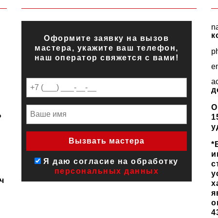
n
к
Оформите заявку на вызов
мастера, укажите ваш телефон,
p
наш оператор свяжется с вами!
e
a
д
О
»
1
у
*
и
Я даю согласие на обработку
с
персональных данных
у
ч
х
я
о
4