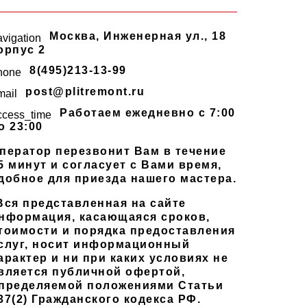
Москва
,
Инженерная ул., 18
avigation
орпус 2
8(495)213-13-99
hone
post@plitremont.ru
mail
Работаем ежедневно c 7:00
ccess_time
о 23:00
ператор перезвонит Вам в течение
5 минут и согласует с Вами время,
добное для приезда нашего мастера.
Вся представленная на сайте
нформация, касающаяся сроков,
тоимости и порядка предоставления
слуг, носит информационный
арактер и ни при каких условиях не
вляется публичной офертой,
пределяемой положениями Статьи
37(2) Гражданского кодекса РФ.