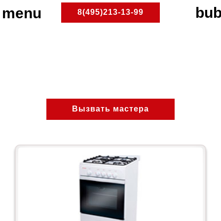
8(495)213-13-99
Черёмушки
ПлитРемонт
Ремонт газовых плит
Районы Москвы
Вызвать мастера