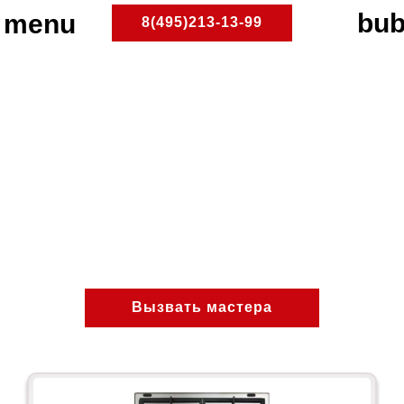
8(495)213-13-99
Ремонт варочных панелей
Whirlpool на дому в Москве
и области
Доступный и надежный ремонт
варочных панелей Whirlpool
ПлитРемонт
Ремонт варочных панелей
Вызвать мастера