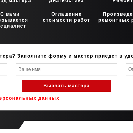
зд мастера
Диагностика
Ремон
С вами
Оглашение
Произведе
язывается
стоимости работ
ремонтных 
пециалист
тера?
Заполните форму и мастер приедет в уд
ерсональных данных