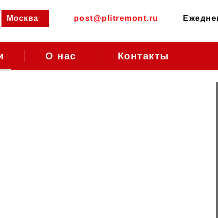
Москва
post@plitremont.ru
Ежеднев
и
О нас
Контакты
чных
дому
т варочных панелей