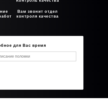
т
Контроль качества
ние
Вам звонит отдел
работ
контроля качества
обное для Вас время