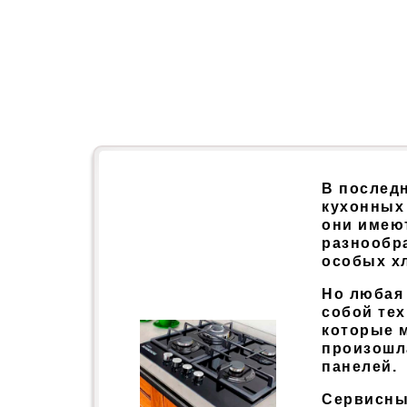
В послед
кухонных 
они имею
разнообр
особых х
Но любая 
собой тех
которые м
произошл
панелей.
Сервисны