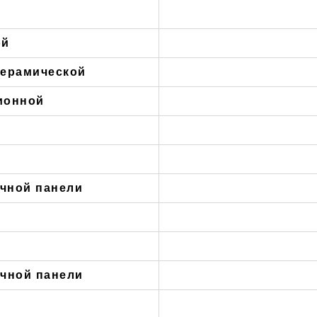
ой
керамической
ионной
очной панели
очной панели